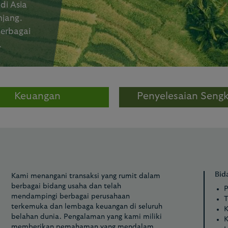
di Asia
njang.
berbagai
.
Keuangan
Penyelesaian Seng
Bid
Kami menangani transaksi yang rumit dalam
berbagai bidang usaha dan telah
P
mendampingi berbagai perusahaan
T
terkemuka dan lembaga keuangan di seluruh
K
belahan dunia. Pengalaman yang kami miliki
K
memberikan pemahaman yang mendalam