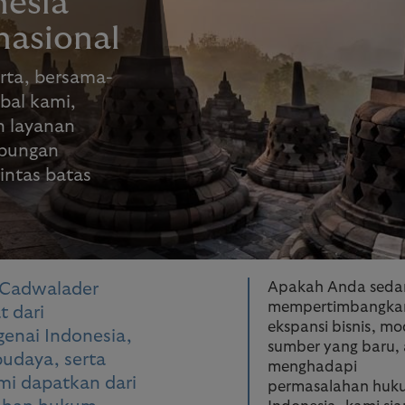
nesia
nasional
rta, bersama-
bal kami,
 layanan
ubungan
intas batas
Apakah Anda seda
 Cadwalader
mempertimbangka
 dari
ekspansi bisnis, mo
nai Indonesia,
sumber yang baru,
budaya, serta
menghadapi
i dapatkan dari
permasalahan huk