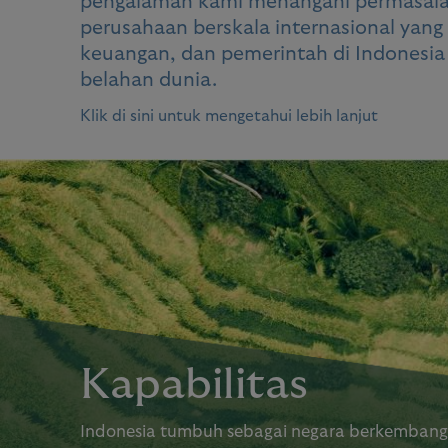
pengalaman kami menangani permasal
perusahaan berskala internasional yang
keuangan, dan pemerintah di Indonesia 
belahan dunia.
Klik di sini untuk mengetahui lebih lanjut
Kapabilitas
Indonesia tumbuh sebagai negara berkembang