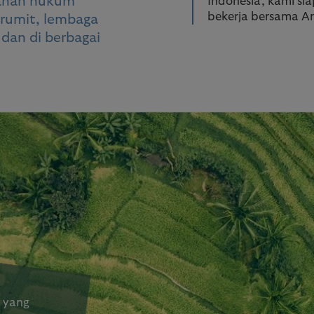
ahan hukum
Indonesia, kami sia
bekerja bersama A
 rumit, lembaga
dan di berbagai
 yang