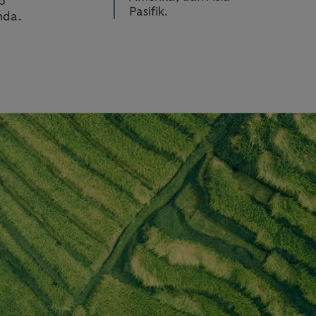
p
Pasifik.
nda.