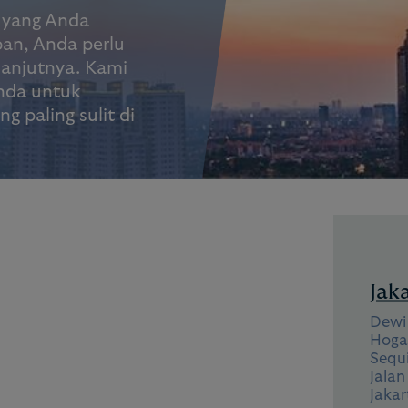
a yang Anda
pan, Anda perlu
lanjutnya. Kami
nda untuk
 paling sulit di
Jak
Dewi 
Hoga
Sequi
Jalan
Jakar